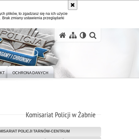
ych plików, to zgadzasz się na ich użycie
. Brak zmiany ustawienia przeglądarki
otwórz wysz
KT
OCHRONA DANYCH
Komisariat Policji w Żabnie
MISARIAT POLICJI TARNÓW-CENTRUM