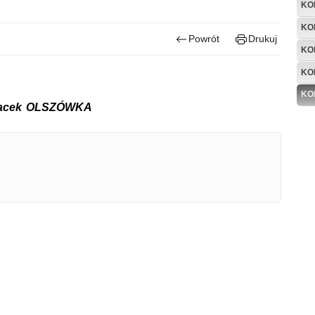
KO
KO
Powrót
Drukuj
KO
KO
KO
Jacek OLSZÓWKA